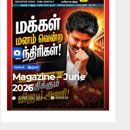
அரசியல்
இதழ்கள்
அரசியல்
Magazine – June
Mag
2026
20
JUNE 28, 2026
ADMIN
JUNE