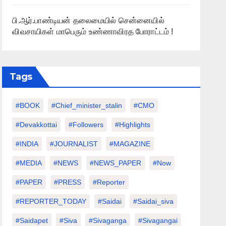
பி.ஆர்.பாண்டியன் தலைமையில் சென்னையில்
விவசாயிகள் மாபெரும் உண்ணாவிரத போராட்டம் !
Tags
#BOOK
#chief_minister_stalin
#CMO
#devakkottai
#followers
#highlights
#INDIA
#JOURNALIST
#MAGAZINE
#MEDIA
#NEWS
#NEWS_PAPER
#Now
#PAPER
#PRESS
#Reporter
#REPORTER_TODAY
#saidai
#saidai_siva
#saidapet
#Siva
#Sivaganga
#sivagangai