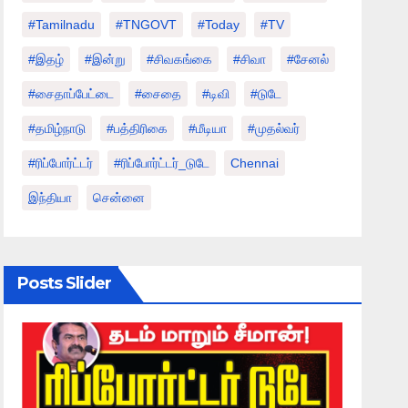
#tamilnadu
#TNGOVT
#today
#TV
#இதழ்
#இன்று
#சிவகங்கை
#சிவா
#சேனல்
#சைதாப்பேட்டை
#சைதை
#டிவி
#டுடே
#தமிழ்நாடு
#பத்திரிகை
#மீடியா
#முதல்வர்
#ரிப்போர்ட்டர்
#ரிப்போர்ட்டர்_டுடே
Chennai
இந்தியா
சென்னை
Posts Slider