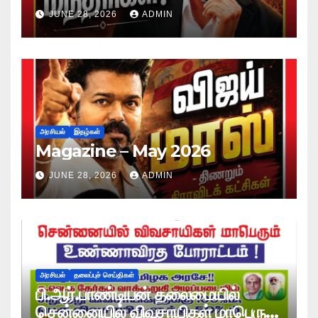
JUNE 28, 2026
ADMIN
அரசியல்
இதழ்கள்
Magazine – May 2026
JUNE 28, 2026
ADMIN
அரசியல்
தலைப்புச் செய்திகள்
பி.ஆர்.பாண்டியன் தலைமையில்
சென்னையில் விவசாயிகள் மாபெரும்