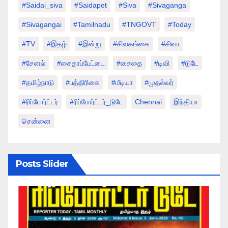
#saidai_siva
#saidapet
#Siva
#Sivaganga
#sivagangai
#tamilnadu
#TNGOVT
#today
#TV
#இதழ்
#இன்று
#சிவகங்கை
#சிவா
#சேனல்
#சைதாப்பேட்டை
#சைதை
#டிவி
#டுடே
#தமிழ்நாடு
#பத்திரிகை
#மீடியா
#முதல்வர்
#ரிப்போர்ட்டர்
#ரிப்போர்ட்டர்_டுடே
Chennai
இந்தியா
சென்னை
Posts Slider