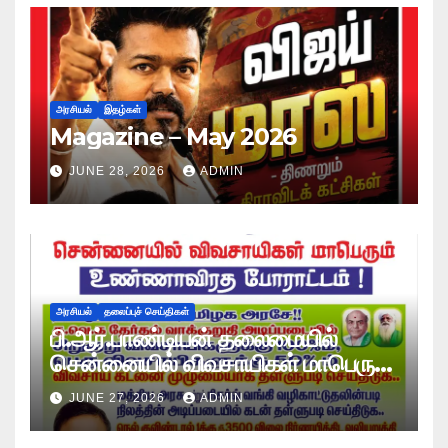
அரசியல்
இதழ்கள்
Magazine – May 2026
JUNE 28, 2026
ADMIN
அரசியல்
தலைப்புச் செய்திகள்
பி.ஆர்.பாண்டியன் தலைமையில்
சென்னையில் விவசாயிகள் மாபெரும்
உண்ணாவிரத போராட்டம் !
JUNE 27, 2026
ADMIN