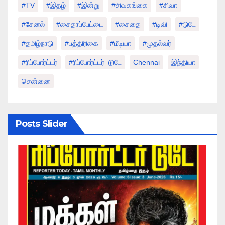
#TV
#இதழ்
#இன்று
#சிவகங்கை
#சிவா
#சேனல்
#சைதாப்பேட்டை
#சைதை
#டிவி
#டுடே
#தமிழ்நாடு
#பத்திரிகை
#மீடியா
#முதல்வர்
#ரிப்போர்ட்டர்
#ரிப்போர்ட்டர்_டுடே
Chennai
இந்தியா
சென்னை
Posts Slider