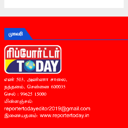
முகவரி