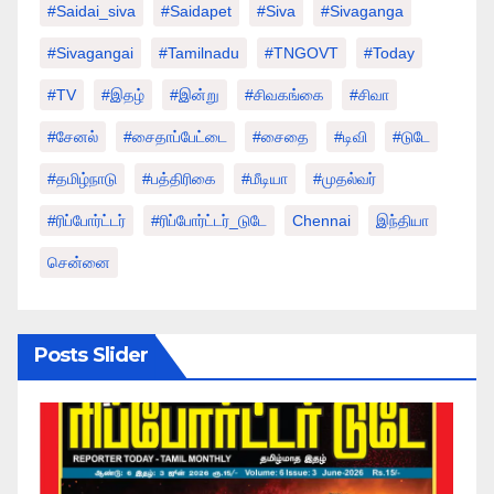
#saidai_siva
#saidapet
#Siva
#Sivaganga
#sivagangai
#tamilnadu
#TNGOVT
#today
#TV
#இதழ்
#இன்று
#சிவகங்கை
#சிவா
#சேனல்
#சைதாப்பேட்டை
#சைதை
#டிவி
#டுடே
#தமிழ்நாடு
#பத்திரிகை
#மீடியா
#முதல்வர்
#ரிப்போர்ட்டர்
#ரிப்போர்ட்டர்_டுடே
Chennai
இந்தியா
சென்னை
Posts Slider