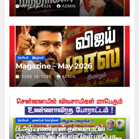
JUNE 28, 2026
ADMIN
அரசியல்
இதழ்கள்
Magazine – May 2026
JUNE 28, 2026
ADMIN
அரசியல்
தலைப்புச் செய்திகள்
பி.ஆர்.பாண்டியன் தலைமையில்
சென்னையில் விவசாயிகள் மாபெரும்