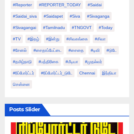
#Reporter
#REPORTER_TODAY
#saidai
#saidai_siva
#saidapet
#Siva
#Sivaganga
#sivagangai
#tamilnadu
#TNGOVT
#today
#TV
#இதழ்
#இன்று
#சிவகங்கை
#சிவா
#சேனல்
#சைதாப்பேட்டை
#சைதை
#டிவி
#டுடே
#தமிழ்நாடு
#பத்திரிகை
#மீடியா
#முதல்வர்
#ரிப்போர்ட்டர்
#ரிப்போர்ட்டர்_டுடே
Chennai
இந்தியா
சென்னை
Posts Slider