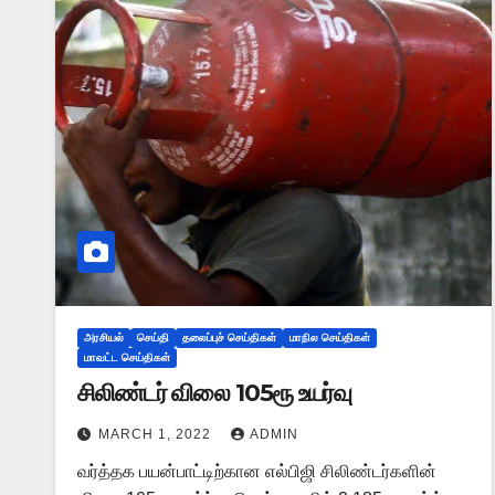
அரசியல்
செய்தி
தலைப்புச் செய்திகள்
மாநில செய்திகள்
மாவட்ட செய்திகள்
சிலிண்டர் விலை 105ரூ உயர்வு
MARCH 1, 2022
ADMIN
வர்த்தக பயன்பாட்டிற்கான எல்பிஜி சிலிண்டர்களின்