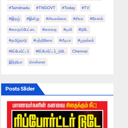
#tamilnadu
#TNGOVT
#today
#TV
#இதழ்
#இன்று
#சிவகங்கை
#சிவா
#சேனல்
#சைதாப்பேட்டை
#சைதை
#டிவி
#டுடே
#தமிழ்நாடு
#பத்திரிகை
#மீடியா
#முதல்வர்
#ரிப்போர்ட்டர்
#ரிப்போர்ட்டர்_டுடே
Chennai
இந்தியா
சென்னை
Posts Slider