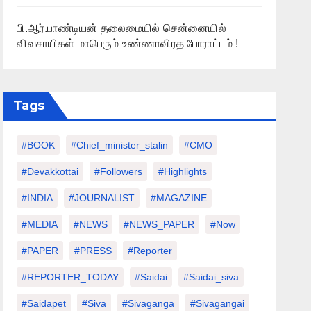
பி.ஆர்.பாண்டியன் தலைமையில் சென்னையில்
விவசாயிகள் மாபெரும் உண்ணாவிரத போராட்டம் !
Tags
#BOOK
#chief_minister_stalin
#CMO
#devakkottai
#followers
#highlights
#INDIA
#JOURNALIST
#MAGAZINE
#MEDIA
#NEWS
#NEWS_PAPER
#Now
#PAPER
#PRESS
#Reporter
#REPORTER_TODAY
#saidai
#saidai_siva
#saidapet
#Siva
#Sivaganga
#sivagangai