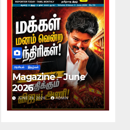
அரசியல்
இதழ்கள்
அ
Magazine – May
ப
2026
JUNE 28, 2026
ADMIN