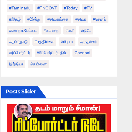
#tamilnadu
#TNGOVT
#today
#TV
#இதழ்
#இன்று
#சிவகங்கை
#சிவா
#சேனல்
#சைதாப்பேட்டை
#சைதை
#டிவி
#டுடே
#தமிழ்நாடு
#பத்திரிகை
#மீடியா
#முதல்வர்
#ரிப்போர்ட்டர்
#ரிப்போர்ட்டர்_டுடே
Chennai
இந்தியா
சென்னை
Posts Slider