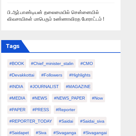
பி.ஆர்.பாண்டியன் தலைமையில் சென்னையில்
விவசாயிகள் மாபெரும் உண்ணாவிரத போராட்டம் !
Tags
#BOOK
#chief_minister_stalin
#CMO
#devakkottai
#followers
#highlights
#INDIA
#JOURNALIST
#MAGAZINE
#MEDIA
#NEWS
#NEWS_PAPER
#Now
#PAPER
#PRESS
#Reporter
#REPORTER_TODAY
#saidai
#saidai_siva
#saidapet
#Siva
#Sivaganga
#sivagangai