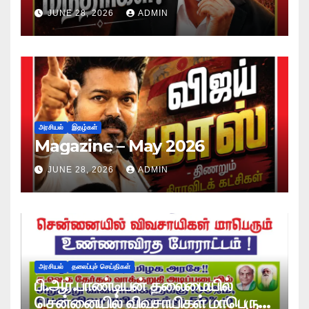
JUNE 28, 2026
ADMIN
அரசியல்
இதழ்கள்
Magazine – May 2026
JUNE 28, 2026
ADMIN
அரசியல்
தலைப்புச் செய்திகள்
பி.ஆர்.பாண்டியன் தலைமையில்
சென்னையில் விவசாயிகள் மாபெரும்