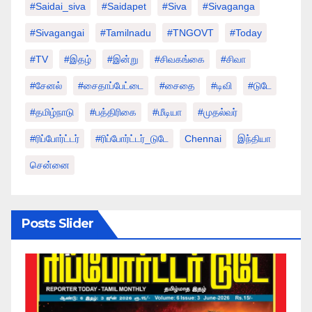
#saidai_siva
#saidapet
#Siva
#Sivaganga
#sivagangai
#tamilnadu
#TNGOVT
#today
#TV
#இதழ்
#இன்று
#சிவகங்கை
#சிவா
#சேனல்
#சைதாப்பேட்டை
#சைதை
#டிவி
#டுடே
#தமிழ்நாடு
#பத்திரிகை
#மீடியா
#முதல்வர்
#ரிப்போர்ட்டர்
#ரிப்போர்ட்டர்_டுடே
Chennai
இந்தியா
சென்னை
Posts Slider