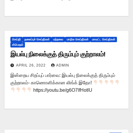
செய்தி
தலைப்புச் செய்திகள்
மற்றவை
மாநில செய்திகள்
மாவட்ட செய்திகள்
ஸ்பெஷல்
இயல்பு நிலைக்குத் திரும்பும் குற்றாலம்!
APRIL 26, 2022
ADMIN
இன்றைய சிறப்புப் பார்வை: இயல்பு நிலைக்குத் திரும்பும்
குற்றாலம்- காணொளிக்கான லிங்க் இதோ!
https://youtu.be/g6O7lfHotlU