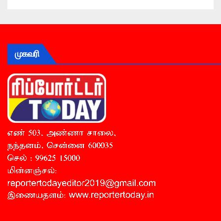
முகவரி