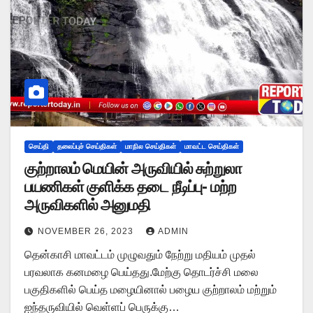
செய்தி
தலைப்புச் செய்திகள்
மாநில செய்திகள்
மாவட்ட செய்திகள்
குற்றாலம் மெயின் அருவியில் சுற்றுலா
பயணிகள் குளிக்க தடை நீடிப்பு- மற்ற
அருவிகளில் அனுமதி
NOVEMBER 26, 2023
ADMIN
தென்காசி மாவட்டம் முழுவதும் நேற்று மதியம் முதல்
பரவலாக கனமழை பெய்தது.மேற்கு தொடர்ச்சி மலை
பகுதிகளில் பெய்த மழையினால் பழைய குற்றாலம் மற்றும்
ஐந்தருவியில் வெள்ளப் பெருக்கு…