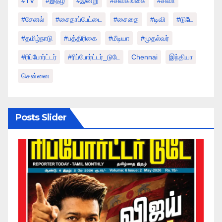
#TV
#இதழ்
#இன்று
#சிவகங்கை
#சிவா
#சேனல்
#சைதாப்பேட்டை
#சைதை
#டிவி
#டுடே
#தமிழ்நாடு
#பத்திரிகை
#மீடியா
#முதல்வர்
#ரிப்போர்ட்டர்
#ரிப்போர்ட்டர்_டுடே
Chennai
இந்தியா
சென்னை
Posts Slider