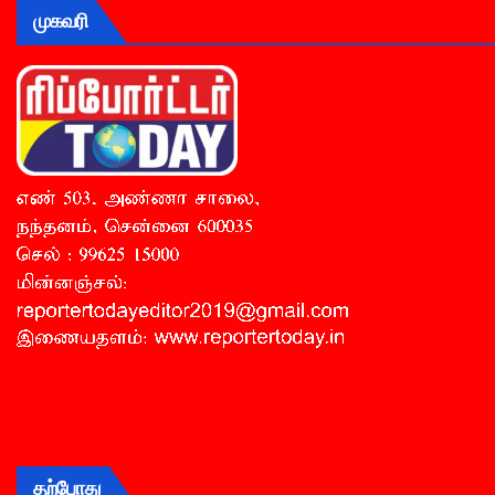
முகவரி
தற்போது