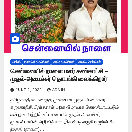
செய்தி
தலைப்புச் செய்திகள்
மாநில செய்திகள்
மாவட்ட செய்திகள்
சென்னையில் நாளை மலர் கண்காட்சி –
முதல்-அமைச்சர் தொடங்கி வைக்கிறார்
JUNE 2, 2022
ADMIN
தமிழகத்தின் மறைந்த முன்னாள் முதல்-அமைச்சர்
கருணாநிதி பிறந்தநாள் அரசு விழாவாக கொண்டாடப்படும்
என்று சமீபத்தில் சட்டசபையில் முதல்-அமைச்சர்
மு.க.ஸ்டாலின் அறிவித்தார். இதன்படி வருகிற ஜூன் 3-
ந்தேதி (நாளை)…