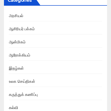
Categories
அரசியல்
ஆசிரியர் பக்கம்
ஆன்மிகம்
ஆரோக்கியம்
இதழ்கள்
உலக செய்திகள்
கருத்துக் கணிப்பு
கல்வி