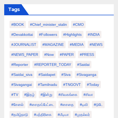
Tags
#BOOK
#chief_minister_stalin
#CMO
#devakkottai
#followers
#highlights
#INDIA
#JOURNALIST
#MAGAZINE
#MEDIA
#NEWS
#NEWS_PAPER
#Now
#PAPER
#PRESS
#Reporter
#REPORTER_TODAY
#saidai
#saidai_siva
#saidapet
#Siva
#Sivaganga
#sivagangai
#tamilnadu
#TNGOVT
#today
#TV
#இதழ்
#இன்று
#சிவகங்கை
#சிவா
#சேனல்
#சைதாப்பேட்டை
#சைதை
#டிவி
#டுடே
#தமிழ்நாடு
#பத்திரிகை
#மீடியா
#முதல்வர்