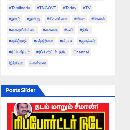
#tamilnadu
#TNGOVT
#today
#TV
#இதழ்
#இன்று
#சிவகங்கை
#சிவா
#சேனல்
#சைதாப்பேட்டை
#சைதை
#டிவி
#டுடே
#தமிழ்நாடு
#பத்திரிகை
#மீடியா
#முதல்வர்
#ரிப்போர்ட்டர்
#ரிப்போர்ட்டர்_டுடே
Chennai
இந்தியா
சென்னை
Posts Slider