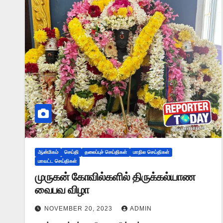
ஆன்மிகம்
செய்தி
தலைப்புச் செய்திகள்
மாநில செய்திகள்
மாவட்ட செய்திகள்
முருகன் கோவில்களில் திருக்கல்யாண
வைபவ விழா
NOVEMBER 20, 2023
ADMIN