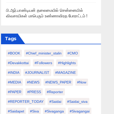
பி.ஆர்.பாண்டியன் தலைமையில் சென்னையில்
விவசாயிகள் மாபெரும் உண்ணாவிரத போராட்டம் !
Tags
#BOOK
#chief_minister_stalin
#CMO
#devakkottai
#followers
#highlights
#INDIA
#JOURNALIST
#MAGAZINE
#MEDIA
#NEWS
#NEWS_PAPER
#Now
#PAPER
#PRESS
#Reporter
#REPORTER_TODAY
#saidai
#saidai_siva
#saidapet
#Siva
#Sivaganga
#sivagangai