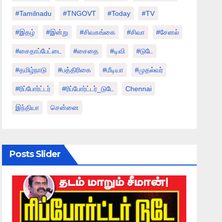
#tamilnadu
#TNGOVT
#today
#TV
#இதழ்
#இன்று
#சிவகங்கை
#சிவா
#சேனல்
#சைதாப்பேட்டை
#சைதை
#டிவி
#டுடே
#தமிழ்நாடு
#பத்திரிகை
#மீடியா
#முதல்வர்
#ரிப்போர்ட்டர்
#ரிப்போர்ட்டர்_டுடே
Chennai
இந்தியா
சென்னை
Posts Slider