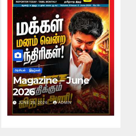
அரசியல்
இதழ்கள்
அரசியல்
Magazine – June
Mag
2026
20
JUNE 28, 2026
ADMIN
JUNE