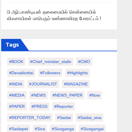
பி.ஆர்.பாண்டியன் தலைமையில் சென்னையில்
விவசாயிகள் மாபெரும் உண்ணாவிரத போராட்டம் !
Tags
#BOOK
#chief_minister_stalin
#CMO
#devakkottai
#followers
#highlights
#INDIA
#JOURNALIST
#MAGAZINE
#MEDIA
#NEWS
#NEWS_PAPER
#Now
#PAPER
#PRESS
#Reporter
#REPORTER_TODAY
#saidai
#saidai_siva
#saidapet
#Siva
#Sivaganga
#sivagangai