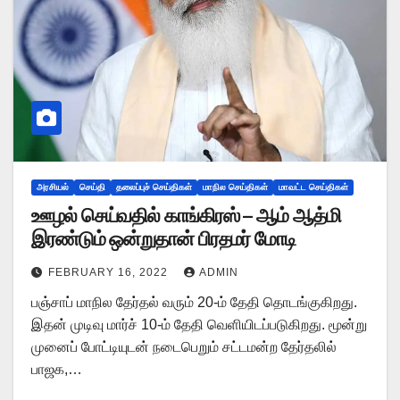
அரசியல்
செய்தி
தலைப்புச் செய்திகள்
மாநில செய்திகள்
மாவட்ட செய்திகள்
ஊழல் செய்வதில் காங்கிரஸ் – ஆம் ஆத்மி
இரண்டும் ஒன்றுதான் பிரதமர் மோடி
FEBRUARY 16, 2022
ADMIN
பஞ்சாப் மாநில தேர்தல் வரும் 20-ம் தேதி தொடங்குகிறது.
இதன் முடிவு மார்ச் 10-ம் தேதி வெளியிடப்படுகிறது. மூன்று
முனைப் போட்டியுடன் நடைபெறும் சட்டமன்ற தேர்தலில்
பாஜக,…