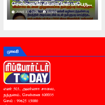
சென்னையில் விவசாயிகள் மாபெரும்
உண்ணாவிரத போராட்டம் !
JUNE 27, 2026
ADMIN
முகவரி