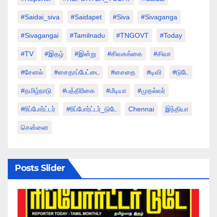
#saidai_siva
#saidapet
#Siva
#Sivaganga
#sivagangai
#tamilnadu
#TNGOVT
#today
#TV
#இதழ்
#இன்று
#சிவகங்கை
#சிவா
#சேனல்
#சைதாப்பேட்டை
#சைதை
#டிவி
#டுடே
#தமிழ்நாடு
#பத்திரிகை
#மீடியா
#முதல்வர்
#ரிப்போர்ட்டர்
#ரிப்போர்ட்டர்_டுடே
Chennai
இந்தியா
சென்னை
Posts Slider