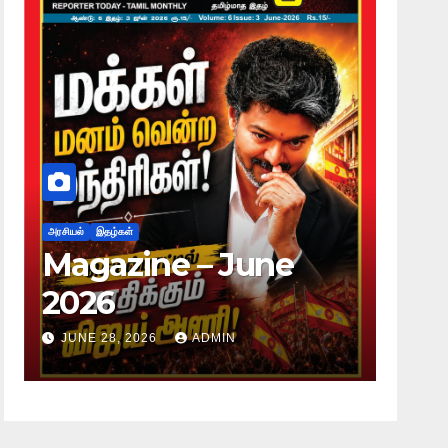
அரசியல்
இதழ்கள்
அரசியல்
Magazine – June
Mag
2026
20
JUNE 28, 2026
ADMIN
JUNE