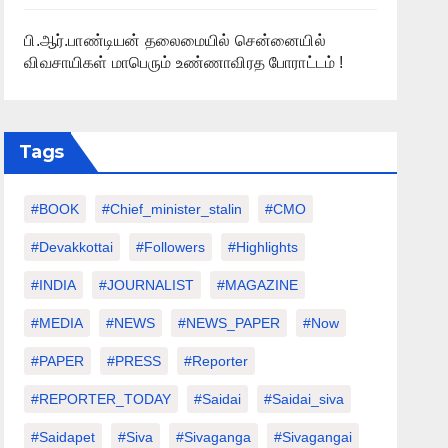
பி.ஆர்.பாண்டியன் தலைமையில் சென்னையில்
விவசாயிகள் மாபெரும் உண்ணாவிரத போராட்டம் !
Tags
#BOOK
#chief_minister_stalin
#CMO
#devakkottai
#followers
#highlights
#INDIA
#JOURNALIST
#MAGAZINE
#MEDIA
#NEWS
#NEWS_PAPER
#Now
#PAPER
#PRESS
#Reporter
#REPORTER_TODAY
#saidai
#saidai_siva
#saidapet
#Siva
#Sivaganga
#sivagangai