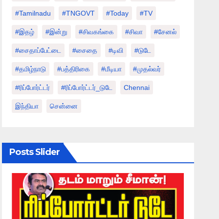
#tamilnadu
#TNGOVT
#today
#TV
#இதழ்
#இன்று
#சிவகங்கை
#சிவா
#சேனல்
#சைதாப்பேட்டை
#சைதை
#டிவி
#டுடே
#தமிழ்நாடு
#பத்திரிகை
#மீடியா
#முதல்வர்
#ரிப்போர்ட்டர்
#ரிப்போர்ட்டர்_டுடே
Chennai
இந்தியா
சென்னை
Posts Slider