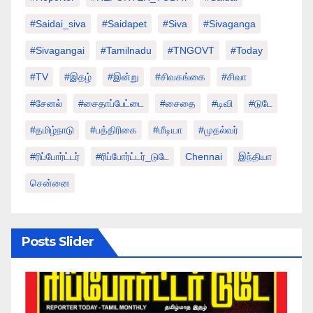
#saidai_siva
#saidapet
#Siva
#Sivaganga
#sivagangai
#tamilnadu
#TNGOVT
#today
#TV
#இதழ்
#இன்று
#சிவகங்கை
#சிவா
#சேனல்
#சைதாப்பேட்டை
#சைதை
#டிவி
#டுடே
#தமிழ்நாடு
#பத்திரிகை
#மீடியா
#முதல்வர்
#ரிப்போர்ட்டர்
#ரிப்போர்ட்டர்_டுடே
Chennai
இந்தியா
சென்னை
Posts Slider