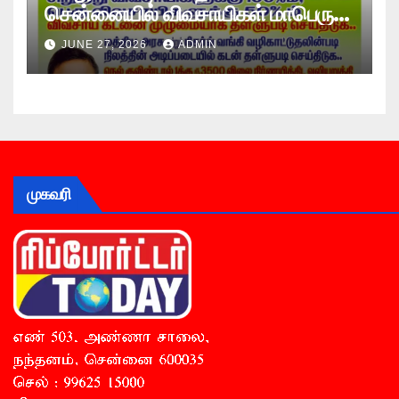
சென்னையில் விவசாயிகள் மாபெரும்
உண்ணாவிரத போராட்டம் !
JUNE 27, 2026
ADMIN
முகவரி