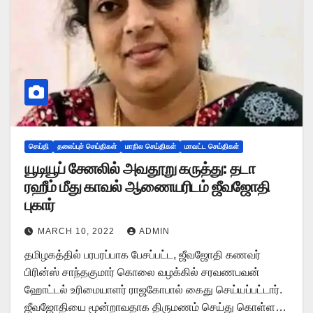
செய்தி
தலைப்புச் செய்திகள்
மாநில செய்திகள்
மாவட்ட செய்திகள்
யூடியூப் சேனலில் அவதூறு கருத்து: தடா
ரஹீம் மீது காவல் ஆணையரிடம் ஜீவஜோதி
புகார்
MARCH 10, 2022
ADMIN
தமிழகத்தில் பரபரப்பாக பேசப்பட்ட, ஜீவஜோதி கணவர்
பிரின்ஸ் சாந்தகுமார் கொலை வழக்கில் சரவணபவன்
ஹோட்டல் உரிமையாளர் ராஜகோபால் கைது செய்யப்பட்டார்.
ஜீவஜோதியை மூன்றாவதாக திருமணம் செய்து கொள்ள…