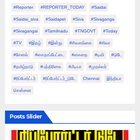
#Reporter
#REPORTER_TODAY
#saidai
#saidai_siva
#saidapet
#Siva
#Sivaganga
#sivagangai
#tamilnadu
#TNGOVT
#today
#TV
#இதழ்
#இன்று
#சிவகங்கை
#சிவா
#சேனல்
#சைதாப்பேட்டை
#சைதை
#டிவி
#டுடே
#தமிழ்நாடு
#பத்திரிகை
#மீடியா
#முதல்வர்
#ரிப்போர்ட்டர்
#ரிப்போர்ட்டர்_டுடே
Chennai
இந்தியா
சென்னை
Posts Slider