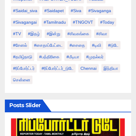
#saidai_siva
#saidapet
#Siva
#Sivaganga
#sivagangai
#tamilnadu
#TNGOVT
#today
#TV
#இதழ்
#இன்று
#சிவகங்கை
#சிவா
#சேனல்
#சைதாப்பேட்டை
#சைதை
#டிவி
#டுடே
#தமிழ்நாடு
#பத்திரிகை
#மீடியா
#முதல்வர்
#ரிப்போர்ட்டர்
#ரிப்போர்ட்டர்_டுடே
Chennai
இந்தியா
சென்னை
Posts Slider