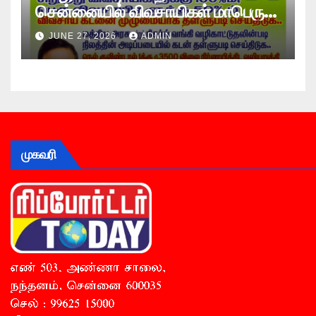
சென்னையில் விவசாயிகள் மாபெரும்
உண்ணாவிரத போராட்டம் !
JUNE 27, 2026
ADMIN
முகவரி