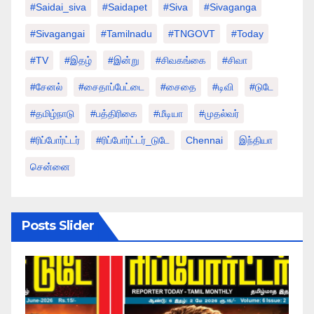
#saidai_siva
#saidapet
#Siva
#Sivaganga
#sivagangai
#tamilnadu
#TNGOVT
#today
#TV
#இதழ்
#இன்று
#சிவகங்கை
#சிவா
#சேனல்
#சைதாப்பேட்டை
#சைதை
#டிவி
#டுடே
#தமிழ்நாடு
#பத்திரிகை
#மீடியா
#முதல்வர்
#ரிப்போர்ட்டர்
#ரிப்போர்ட்டர்_டுடே
Chennai
இந்தியா
சென்னை
Posts Slider