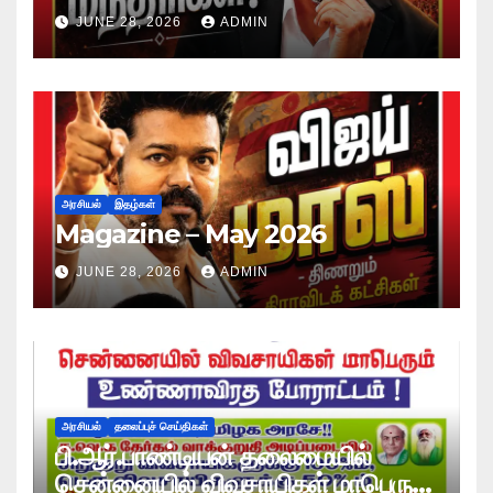
JUNE 28, 2026
ADMIN
அரசியல்
இதழ்கள்
Magazine – May 2026
JUNE 28, 2026
ADMIN
அரசியல்
தலைப்புச் செய்திகள்
பி.ஆர்.பாண்டியன் தலைமையில்
சென்னையில் விவசாயிகள் மாபெரும்