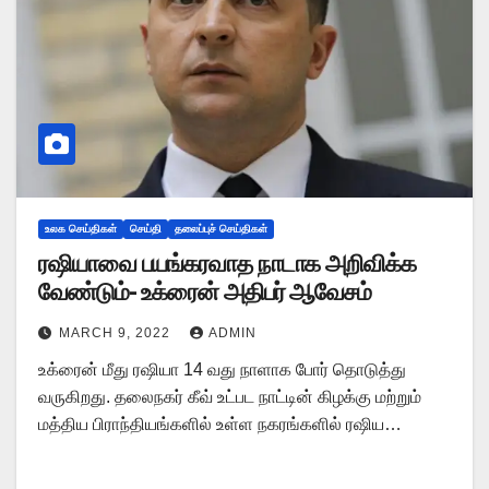
உலக செய்திகள்
செய்தி
தலைப்புச் செய்திகள்
ரஷியாவை பயங்கரவாத நாடாக அறிவிக்க
வேண்டும்- உக்ரைன் அதிபர் ஆவேசம்
MARCH 9, 2022
ADMIN
உக்ரைன் மீது ரஷியா 14 வது நாளாக போர் தொடுத்து
வருகிறது. தலைநகர் கீவ் உட்பட நாட்டின் கிழக்கு மற்றும்
மத்திய பிராந்தியங்களில் உள்ள நகரங்களில் ரஷிய…