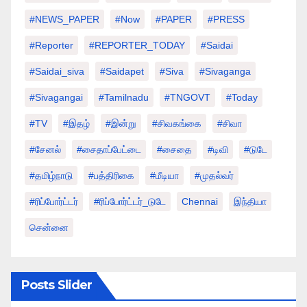
#NEWS_PAPER
#Now
#PAPER
#PRESS
#Reporter
#REPORTER_TODAY
#saidai
#saidai_siva
#saidapet
#Siva
#Sivaganga
#sivagangai
#tamilnadu
#TNGOVT
#today
#TV
#இதழ்
#இன்று
#சிவகங்கை
#சிவா
#சேனல்
#சைதாப்பேட்டை
#சைதை
#டிவி
#டுடே
#தமிழ்நாடு
#பத்திரிகை
#மீடியா
#முதல்வர்
#ரிப்போர்ட்டர்
#ரிப்போர்ட்டர்_டுடே
Chennai
இந்தியா
சென்னை
Posts Slider