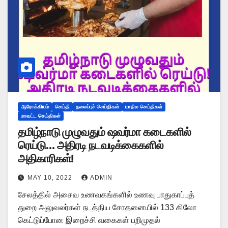
ஆரோக்கியம்
செய்தி
தலைப்புச் செய்திகள்
மாநில செய்திகள்
மாவட்ட செய்திகள்
தமிழ்நாடு முழுவதும் ஷவர்மா கடைகளில்
ரெய்டு… அதிரடி நடவடிக்கைகளில்
அதிகாரிகள்!
MAY 10, 2022
ADMIN
சேலத்தில் அசைவ உணவகங்களில் உணவு பாதுகாப்புத்
துறை அலுவலர்கள் நடத்திய சோதனையில் 133 கிலோ
கெட்டுப்போன இறைச்சி வகைகள் பறிமுதல்