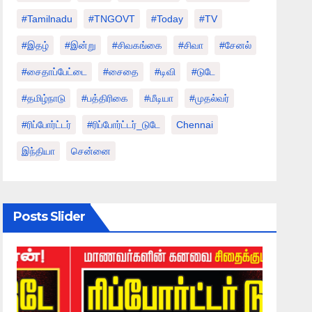
#tamilnadu
#TNGOVT
#today
#TV
#இதழ்
#இன்று
#சிவகங்கை
#சிவா
#சேனல்
#சைதாப்பேட்டை
#சைதை
#டிவி
#டுடே
#தமிழ்நாடு
#பத்திரிகை
#மீடியா
#முதல்வர்
#ரிப்போர்ட்டர்
#ரிப்போர்ட்டர்_டுடே
Chennai
இந்தியா
சென்னை
Posts Slider