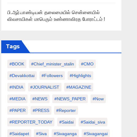
பி.ஆர்.பாண்டியன் தலைமையில் சென்னையில்
விவசாயிகள் மாபெரும் உண்ணாவிரத போராட்டம் !
Tags
#BOOK
#chief_minister_stalin
#CMO
#devakkottai
#followers
#highlights
#INDIA
#JOURNALIST
#MAGAZINE
#MEDIA
#NEWS
#NEWS_PAPER
#Now
#PAPER
#PRESS
#Reporter
#REPORTER_TODAY
#saidai
#saidai_siva
#saidapet
#Siva
#Sivaganga
#sivagangai