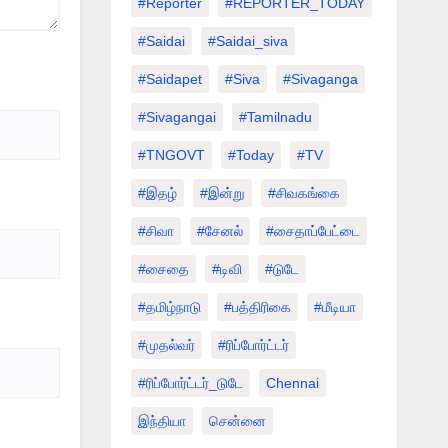
#Reporter
#REPORTER_TODAY
#saidai
#saidai_siva
#saidapet
#Siva
#Sivaganga
#sivagangai
#tamilnadu
#TNGOVT
#today
#TV
#இதழ்
#இன்று
#சிவகங்கை
#சிவா
#சேனல்
#சைதாப்பேட்டை
#சைதை
#டிவி
#டுடே
#தமிழ்நாடு
#பத்திரிகை
#மீடியா
#முதல்வர்
#ரிப்போர்ட்டர்
#ரிப்போர்ட்டர்_டுடே
Chennai
இந்தியா
சென்னை