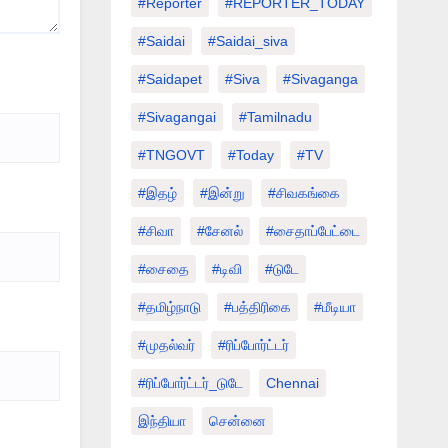
#Reporter
#REPORTER_TODAY
#saidai
#saidai_siva
#saidapet
#Siva
#Sivaganga
#sivagangai
#tamilnadu
#TNGOVT
#today
#TV
#இதழ்
#இன்று
#சிவகங்கை
#சிவா
#சேனல்
#சைதாப்பேட்டை
#சைதை
#டிவி
#டுடே
#தமிழ்நாடு
#பத்திரிகை
#மீடியா
#முதல்வர்
#ரிப்போர்ட்டர்
#ரிப்போர்ட்டர்_டுடே
Chennai
இந்தியா
சென்னை