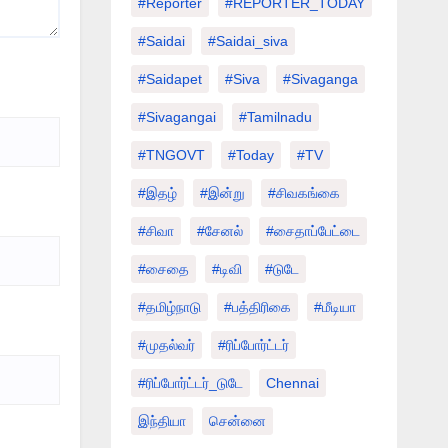
#Reporter
#REPORTER_TODAY
#saidai
#saidai_siva
#saidapet
#Siva
#Sivaganga
#sivagangai
#tamilnadu
#TNGOVT
#today
#TV
#இதழ்
#இன்று
#சிவகங்கை
#சிவா
#சேனல்
#சைதாப்பேட்டை
#சைதை
#டிவி
#டுடே
#தமிழ்நாடு
#பத்திரிகை
#மீடியா
#முதல்வர்
#ரிப்போர்ட்டர்
#ரிப்போர்ட்டர்_டுடே
Chennai
இந்தியா
சென்னை