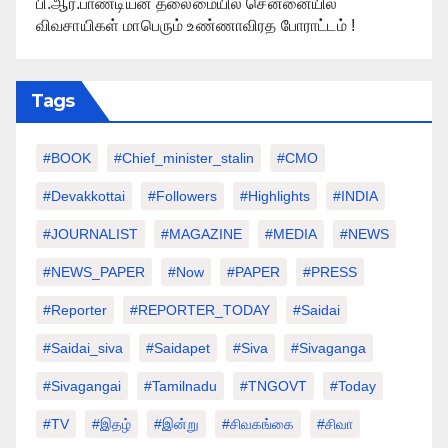
பி.ஆர்.பாண்டியன் தலைமையில் சென்னையில்
விவசாயிகள் மாபெரும் உண்ணாவிரத போராட்டம் !
Tags
#BOOK
#chief_minister_stalin
#CMO
#devakkottai
#followers
#highlights
#INDIA
#JOURNALIST
#MAGAZINE
#MEDIA
#NEWS
#NEWS_PAPER
#Now
#PAPER
#PRESS
#Reporter
#REPORTER_TODAY
#saidai
#saidai_siva
#saidapet
#Siva
#Sivaganga
#sivagangai
#tamilnadu
#TNGOVT
#today
#TV
#இதழ்
#இன்று
#சிவகங்கை
#சிவா