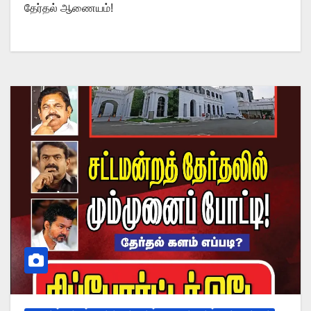
தேர்தல் ஆணையம்!