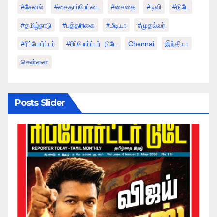
#சேனல்
#சைதாப்பேட்டை
#சைதை
#டிவி
#டுடே
#தமிழ்நாடு
#பத்திரிகை
#மீடியா
#முதல்வர்
#ரிப்போர்ட்டர்
#ரிப்போர்ட்டர்_டுடே
Chennai
இந்தியா
சென்னை
Posts Slider