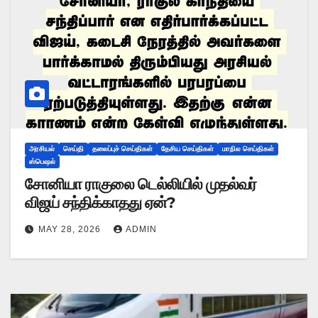
அரசியல்
செய்தி
தலைப்புச் செய்திகள்
தேசிய செய்திகள்
மாநில செய்திகள்
ஸ்பெஷல்
சோனியா ராகுலை டெல்லியில் முதல்வர்
விஜய் சந்திக்காதது ஏன்?
MAY 28, 2026
ADMIN