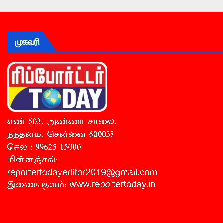
முகவரி