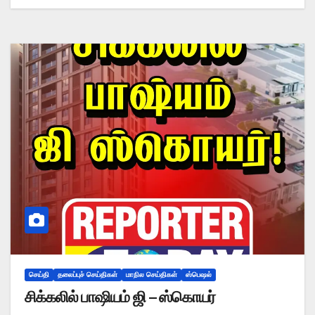
செய்தி
தலைப்புச் செய்திகள்
மாநில செய்திகள்
ஸ்பெஷல்
சிக்கலில் பாஷியம் ஜி – ஸ்கொயர்