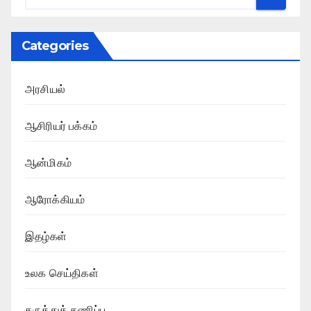
Categories
அரசியல்
ஆசிரியர் பக்கம்
ஆன்மிகம்
ஆரோக்கியம்
இதழ்கள்
உலக செய்திகள்
கருத்துக் கணிப்பு