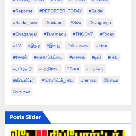
#Reporter
#REPORTER_TODAY
#saidai
#saidai_siva
#saidapet
#Siva
#Sivaganga
#sivagangai
#tamilnadu
#TNGOVT
#today
#TV
#இதழ்
#இன்று
#சிவகங்கை
#சிவா
#சேனல்
#சைதாப்பேட்டை
#சைதை
#டிவி
#டுடே
#தமிழ்நாடு
#பத்திரிகை
#மீடியா
#முதல்வர்
#ரிப்போர்ட்டர்
#ரிப்போர்ட்டர்_டுடே
Chennai
இந்தியா
சென்னை
Posts Slider