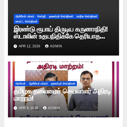
ஆசிரியர் பக்கம்
செய்தி
தலைப்புச் செய்திகள்
மாநில செய்திகள்
மாவட்ட செய்திகள்
இரண்டு ரூபாய் திருடிய கருணாநிதி!
ஸ்டாலின் உதயநிதிக்கே தெரியாத
ரகசியத்தை சொன்ன காளியம்மாள்!
APR 12, 2026
ADMIN
அரசியல்
ஆசிரியர் பக்கம்
தலைப்புச் செய்திகள்
தமிழக தலைமைச் செயலாளர் அதிரடி
மாற்றம்!
APR 8, 2026
ADMIN