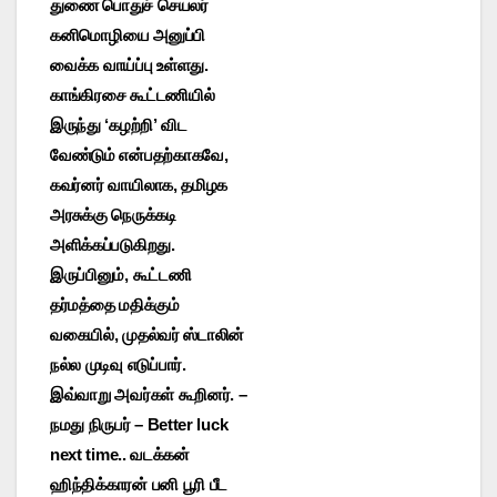
துணை பொதுச் செயலர்
கனிமொழியை அனுப்பி
வைக்க வாய்ப்பு உள்ளது.
காங்கிரசை கூட்டணியில்
இருந்து ‘கழற்றி’ விட
வேண்டும் என்பதற்காகவே,
கவர்னர் வாயிலாக, தமிழக
அரசுக்கு நெருக்கடி
அளிக்கப்படுகிறது.
இருப்பினும், கூட்டணி
தர்மத்தை மதிக்கும்
வகையில், முதல்வர் ஸ்டாலின்
நல்ல முடிவு எடுப்பார்.
இவ்வாறு அவர்கள் கூறினர். –
நமது நிருபர் – Better luck
next time.. வடக்கன்
ஹிந்திக்காரன் பனி பூரி பீட