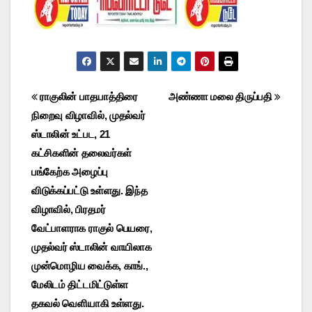
Post
ராகுலின் பாதயாத்திரை
அண்ணா மலை திருப்பதி
நிறைவு விழாவில், முதல்வர்
navigation
ஸ்டாலின் உட்பட, 21
கட்சிகளின் தலைவர்கள்
பங்கேற்க அழைப்பு
விடுக்கப்பட்டு உள்ளது. இந்த
விழாவில், பிரதமர்
வேட்பாளராக ராகுல் பெயரை,
முதல்வர் ஸ்டாலின் வாயிலாக
முன்மொழிய வைக்க, காங்.,
மேலிடம் திட்டமிட்டுள்ள
தகவல் வெளியாகி உள்ளது.