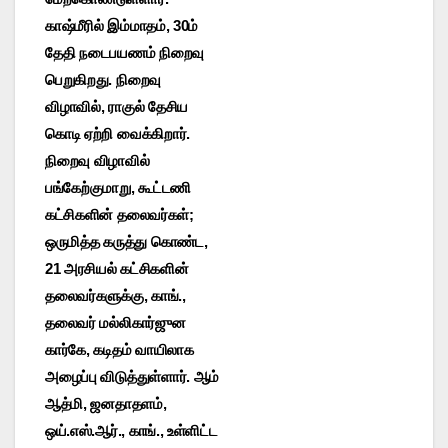
காஷ்மீரில் இம்மாதம், 30ம்
தேதி நடைபயணம் நிறைவு
பெறுகிறது. நிறைவு
விழாவில், ராகுல் தேசிய
கொடி ஏற்றி வைக்கிறார்.
நிறைவு விழாவில்
பங்கேற்குமாறு, கூட்டணி
கட்சிகளின் தலைவர்கள்;
ஒருமித்த கருத்து கொண்ட,
21 அரசியல் கட்சிகளின்
தலைவர்களுக்கு, காங்.,
தலைவர் மல்லிகார்ஜுன
கார்கே, கடிதம் வாயிலாக
அழைப்பு விடுத்துள்ளார். ஆம்
ஆத்மி, ஜனதாதளம்,
ஒய்.எஸ்.ஆர்., காங்., உள்ளிட்ட