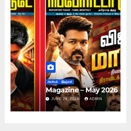
அர
ப
அரசியல்
இதழ்கள்
Magazine – May 2026
ச
ம
JUNE 28, 2026
ADMIN