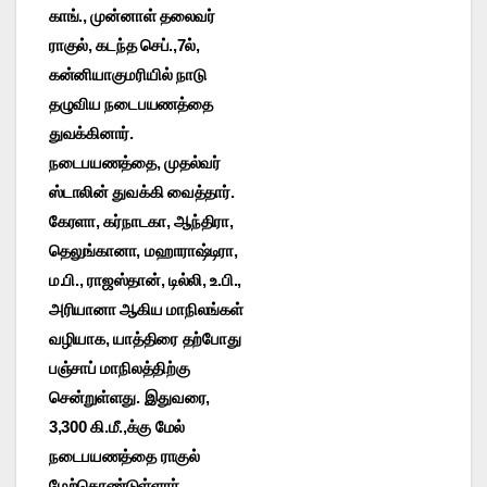
காங்., முன்னாள் தலைவர்
ராகுல், கடந்த செப்.,7ல்,
கன்னியாகுமரியில் நாடு
தழுவிய நடைபயணத்தை
துவக்கினார்.
நடைபயணத்தை, முதல்வர்
ஸ்டாலின் துவக்கி வைத்தார்.
கேரளா, கர்நாடகா, ஆந்திரா,
தெலுங்கானா, மஹாராஷ்டிரா,
ம.பி., ராஜஸ்தான், டில்லி, உ.பி.,
அரியானா ஆகிய மாநிலங்கள்
வழியாக, யாத்திரை தற்போது
பஞ்சாப் மாநிலத்திற்கு
சென்றுள்ளது. இதுவரை,
3,300 கி.மீ.,க்கு மேல்
நடைபயணத்தை ராகுல்
மேற்கொண்டுள்ளார்.