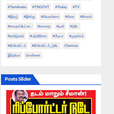
#tamilnadu
#TNGOVT
#today
#TV
#இதழ்
#இன்று
#சிவகங்கை
#சிவா
#சேனல்
#சைதாப்பேட்டை
#சைதை
#டிவி
#டுடே
#தமிழ்நாடு
#பத்திரிகை
#மீடியா
#முதல்வர்
#ரிப்போர்ட்டர்
#ரிப்போர்ட்டர்_டுடே
Chennai
இந்தியா
சென்னை
Posts Slider