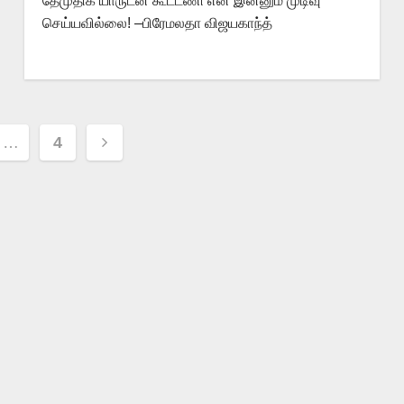
தேமுதிக யாருடன் கூட்டணி என இன்னும் முடிவு
செய்யவில்லை! –பிரேமலதா விஜயகாந்த்
…
4
ion