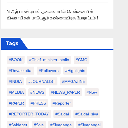
பி.ஆர்.பாண்டியன் தலைமையில் சென்னையில்
விவசாயிகள் மாபெரும் உண்ணாவிரத போராட்டம் !
Tags
#BOOK
#chief_minister_stalin
#CMO
#devakkottai
#followers
#highlights
#INDIA
#JOURNALIST
#MAGAZINE
#MEDIA
#NEWS
#NEWS_PAPER
#Now
#PAPER
#PRESS
#Reporter
#REPORTER_TODAY
#saidai
#saidai_siva
#saidapet
#Siva
#Sivaganga
#sivagangai