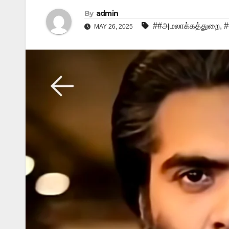
By
admin
##அமலாக்கத்துறை
,
#
MAY 26, 2025