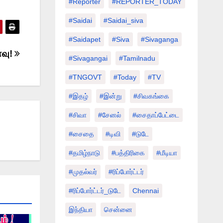
#Reporter
#REPORTER_TODAY
#saidai
#saidai_siva
#saidapet
#Siva
#Sivaganga
ாவு!
#sivagangai
#tamilnadu
#TNGOVT
#today
#TV
#இதழ்
#இன்று
#சிவகங்கை
#சிவா
#சேனல்
#சைதாப்பேட்டை
#சைதை
#டிவி
#டுடே
#தமிழ்நாடு
#பத்திரிகை
#மீடியா
#முதல்வர்
#ரிப்போர்ட்டர்
#ரிப்போர்ட்டர்_டுடே
Chennai
இந்தியா
சென்னை