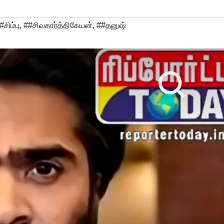
#சிம்பு
,
##சிவகார்த்திகேயன்
,
##தனுஷ்