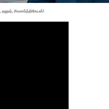
 தனுஷ், சிவகார்த்திகேயன்!