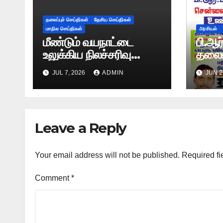
தலைப்புச் செய்திகள்
தேசிய செய்திகள்
மாநில செய்திகள்
அரசியல்
மீண்டும் வயநாட்டை
பி.ஆர
உலுக்கிய நிலச்சரிவு
தலைம
-அதிர்ச்சியூட்டும்
சென்
JUL 7, 2026
ADMIN
JUN 2
காட்சிகள்!
விவசா
உண்ண
Leave a Reply
Your email address will not be published.
Required fi
Comment
*