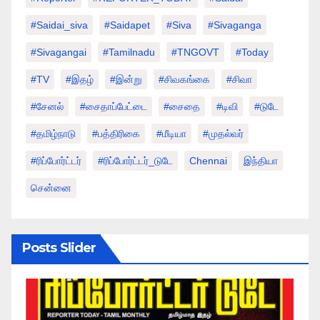
#saidai_siva
#saidapet
#Siva
#Sivaganga
#sivagangai
#tamilnadu
#TNGOVT
#today
#TV
#இதழ்
#இன்று
#சிவகங்கை
#சிவா
#சேனல்
#சைதாப்பேட்டை
#சைதை
#டிவி
#டுடே
#தமிழ்நாடு
#பத்திரிகை
#மீடியா
#முதல்வர்
#ரிப்போர்ட்டர்
#ரிப்போர்ட்டர்_டுடே
Chennai
இந்தியா
சென்னை
Posts Slider