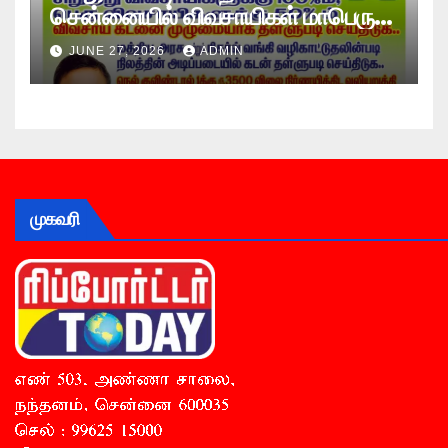
சென்னையில் விவசாயிகள் மாபெரும்
உண்ணாவிரத போராட்டம் !
JUNE 27, 2026
ADMIN
முகவரி