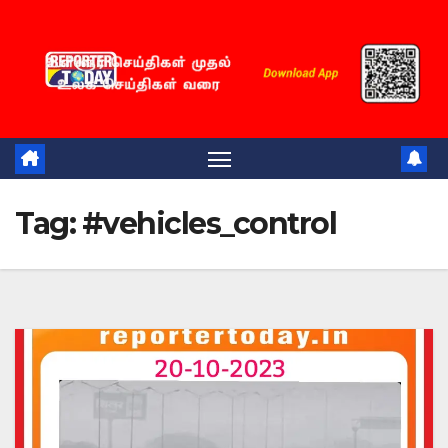
Skip
to
content
Tag:
#vehicles_control