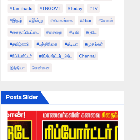
#tamilnadu
#TNGOVT
#today
#TV
#இதழ்
#இன்று
#சிவகங்கை
#சிவா
#சேனல்
#சைதாப்பேட்டை
#சைதை
#டிவி
#டுடே
#தமிழ்நாடு
#பத்திரிகை
#மீடியா
#முதல்வர்
#ரிப்போர்ட்டர்
#ரிப்போர்ட்டர்_டுடே
Chennai
இந்தியா
சென்னை
Posts Slider