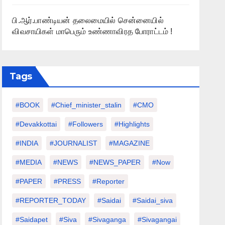
பி.ஆர்.பாண்டியன் தலைமையில் சென்னையில்
விவசாயிகள் மாபெரும் உண்ணாவிரத போராட்டம் !
Tags
#BOOK
#chief_minister_stalin
#CMO
#devakkottai
#followers
#highlights
#INDIA
#JOURNALIST
#MAGAZINE
#MEDIA
#NEWS
#NEWS_PAPER
#Now
#PAPER
#PRESS
#Reporter
#REPORTER_TODAY
#saidai
#saidai_siva
#saidapet
#Siva
#Sivaganga
#sivagangai