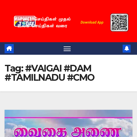
Skip
to
content
Tag:
#VAIGAI #DAM
#TAMILNADU #CMO