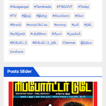
#sivagangai
#tamilnadu
#TNGOVT
#today
#TV
#இதழ்
#இன்று
#சிவகங்கை
#சிவா
#சேனல்
#சைதாப்பேட்டை
#சைதை
#டிவி
#டுடே
#தமிழ்நாடு
#பத்திரிகை
#மீடியா
#முதல்வர்
#ரிப்போர்ட்டர்
#ரிப்போர்ட்டர்_டுடே
Chennai
இந்தியா
சென்னை
Posts Slider