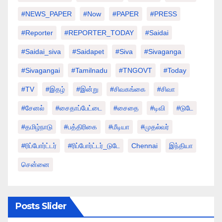
#NEWS_PAPER
#Now
#PAPER
#PRESS
#Reporter
#REPORTER_TODAY
#saidai
#saidai_siva
#saidapet
#Siva
#Sivaganga
#sivagangai
#tamilnadu
#TNGOVT
#today
#TV
#இதழ்
#இன்று
#சிவகங்கை
#சிவா
#சேனல்
#சைதாப்பேட்டை
#சைதை
#டிவி
#டுடே
#தமிழ்நாடு
#பத்திரிகை
#மீடியா
#முதல்வர்
#ரிப்போர்ட்டர்
#ரிப்போர்ட்டர்_டுடே
Chennai
இந்தியா
சென்னை
Posts Slider