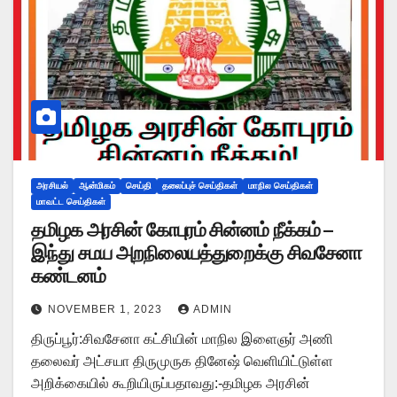
அரசியல்
ஆன்மிகம்
செய்தி
தலைப்புச் செய்திகள்
மாநில செய்திகள்
மாவட்ட செய்திகள்
தமிழக அரசின் கோபுரம் சின்னம் நீக்கம் –
இந்து சமய அறநிலையத்துறைக்கு சிவசேனா
கண்டனம்
NOVEMBER 1, 2023
ADMIN
திருப்பூர்:சிவசேனா கட்சியின் மாநில இளைஞர் அணி
தலைவர் அட்சயா திருமுருக தினேஷ் வெளியிட்டுள்ள
அறிக்கையில் கூறியிருப்பதாவது:-தமிழக அரசின்