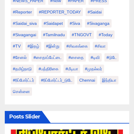
#NEWS_PAPER
#Now
#PAPER
#PRESS
#Reporter
#REPORTER_TODAY
#saidai
#saidai_siva
#saidapet
#Siva
#Sivaganga
#sivagangai
#tamilnadu
#TNGOVT
#today
#TV
#இதழ்
#இன்று
#சிவகங்கை
#சிவா
#சேனல்
#சைதாப்பேட்டை
#சைதை
#டிவி
#டுடே
#தமிழ்நாடு
#பத்திரிகை
#மீடியா
#முதல்வர்
#ரிப்போர்ட்டர்
#ரிப்போர்ட்டர்_டுடே
Chennai
இந்தியா
சென்னை
Posts Slider