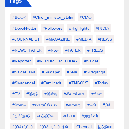
Tags
#BOOK
#chief_minister_stalin
#CMO
#devakkottai
#followers
#highlights
#INDIA
#JOURNALIST
#MAGAZINE
#MEDIA
#NEWS
#NEWS_PAPER
#Now
#PAPER
#PRESS
#Reporter
#REPORTER_TODAY
#saidai
#saidai_siva
#saidapet
#Siva
#Sivaganga
#sivagangai
#tamilnadu
#TNGOVT
#today
#TV
#இதழ்
#இன்று
#சிவகங்கை
#சிவா
#சேனல்
#சைதாப்பேட்டை
#சைதை
#டிவி
#டுடே
#தமிழ்நாடு
#பத்திரிகை
#மீடியா
#முதல்வர்
#ரிப்போர்ட்டர்
#ரிப்போர்ட்டர்_டுடே
Chennai
இந்தியா