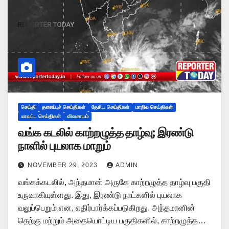
செய்தி
தலைப்புச் செய்திகள்
தேசிய செய்திகள்
மாநில செய்திகள்
மாவட்ட செய்திகள்
விவசாயம்
வங்க கடலில் காற்றழுத்த தாழ்வு; இரண்டு
நாளில் புயலாக மாறும்
NOVEMBER 29, 2023
ADMIN
வங்கக்கடலில், அந்தமான் அருகே காற்றழுத்த தாழ்வு பகுதி
உருவாகியுள்ளது. இது, இரண்டு நாட்களில் புயலாக
வலுப்பெறும் என, எதிர்பார்க்கப்படுகிறது. அந்தமானின்
தெற்கு மற்றும் அதையொட்டிய பகுதிகளில், காற்றழுத்த…