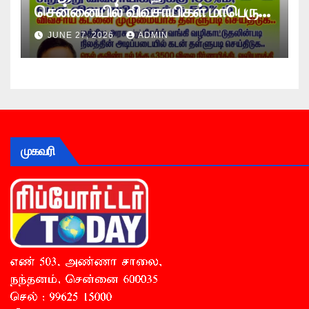
சென்னையில் விவசாயிகள் மாபெரும்
உண்ணாவிரத போராட்டம் !
JUNE 27, 2026
ADMIN
முகவரி