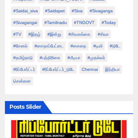
#saidai_siva
#saidapet
#Siva
#Sivaganga
#sivagangai
#tamilnadu
#TNGOVT
#today
#TV
#இதழ்
#இன்று
#சிவகங்கை
#சிவா
#சேனல்
#சைதாப்பேட்டை
#சைதை
#டிவி
#டுடே
#தமிழ்நாடு
#பத்திரிகை
#மீடியா
#முதல்வர்
#ரிப்போர்ட்டர்
#ரிப்போர்ட்டர்_டுடே
Chennai
இந்தியா
சென்னை
Posts Slider