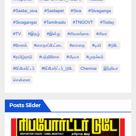
#saidai_siva
#saidapet
#Siva
#Sivaganga
#sivagangai
#tamilnadu
#TNGOVT
#today
#TV
#இதழ்
#இன்று
#சிவகங்கை
#சிவா
#சேனல்
#சைதாப்பேட்டை
#சைதை
#டிவி
#டுடே
#தமிழ்நாடு
#பத்திரிகை
#மீடியா
#முதல்வர்
#ரிப்போர்ட்டர்
#ரிப்போர்ட்டர்_டுடே
Chennai
இந்தியா
சென்னை
Posts Slider