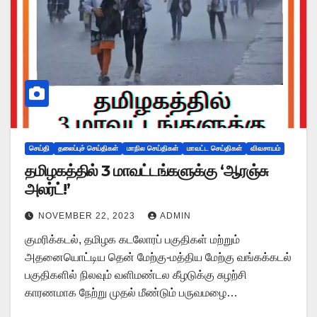
செய்தி
தலைப்புச் செய்திகள்
மாநில செய்திகள்
மாவட்ட செய்திகள்
விவசாயம்
தமிழகத்தில் 3 மாவட்டங்களுக்கு ‘ஆரஞ்சு
அலர்ட்!’
NOVEMBER 22, 2023
ADMIN
குமரிக்கடல், தமிழக கடலோரப் பகுதிகள் மற்றும்
அதனையொட்டிய தென் மேற்கு-மத்திய மேற்கு வங்கக்கடல்
பகுதிகளில் நிலவும் வளிமண்டல கீழடுக்கு சுழற்சி
காரணமாக நேற்று முதல் மீண்டும் பருவமழை…