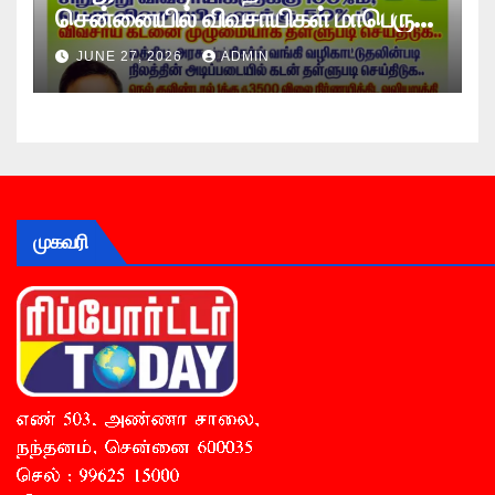
சென்னையில் விவசாயிகள் மாபெரும்
உண்ணாவிரத போராட்டம் !
JUNE 27, 2026
ADMIN
முகவரி