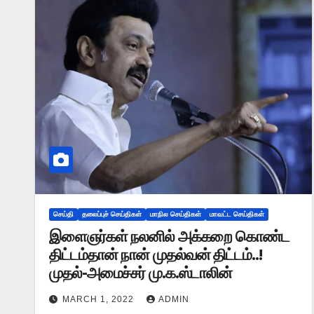
செய்தி
தலைப்புச் செய்திகள்
மாநில செய்திகள்
மாவட்ட செய்திகள்
இளைஞர்கள் நலனில் அக்கறை கொண்ட
திட்டம்தான் நான் முதல்வன் திட்டம்..!
முதல்-அமைச்சர் மு.க.ஸ்டாலின்
MARCH 1, 2022
ADMIN