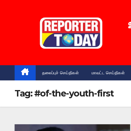
Skip
to
content
தலைப்புச் செய்திகள்
மாவட்ட செய்திகள்
Tag:
#of-the-youth-first