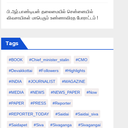
பி.ஆர்.பாண்டியன் தலைமையில் சென்னையில்
விவசாயிகள் மாபெரும் உண்ணாவிரத போராட்டம் !
Tags
#BOOK
#chief_minister_stalin
#CMO
#devakkottai
#followers
#highlights
#INDIA
#JOURNALIST
#MAGAZINE
#MEDIA
#NEWS
#NEWS_PAPER
#Now
#PAPER
#PRESS
#Reporter
#REPORTER_TODAY
#saidai
#saidai_siva
#saidapet
#Siva
#Sivaganga
#sivagangai