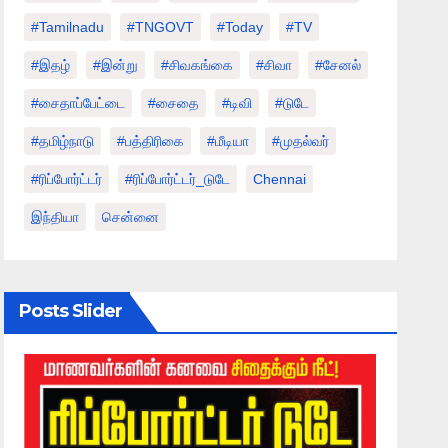
#tamilnadu
#TNGOVT
#today
#TV
#இதழ்
#இன்று
#சிவகங்கை
#சிவா
#சேனல்
#சைதாப்பேட்டை
#சைதை
#டிவி
#டுடே
#தமிழ்நாடு
#பத்திரிகை
#மீடியா
#முதல்வர்
#ரிப்போர்ட்டர்
#ரிப்போர்ட்டர்_டுடே
Chennai
இந்தியா
சென்னை
Posts Slider