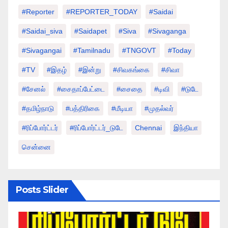
#Reporter
#REPORTER_TODAY
#saidai
#saidai_siva
#saidapet
#Siva
#Sivaganga
#sivagangai
#tamilnadu
#TNGOVT
#today
#TV
#இதழ்
#இன்று
#சிவகங்கை
#சிவா
#சேனல்
#சைதாப்பேட்டை
#சைதை
#டிவி
#டுடே
#தமிழ்நாடு
#பத்திரிகை
#மீடியா
#முதல்வர்
#ரிப்போர்ட்டர்
#ரிப்போர்ட்டர்_டுடே
Chennai
இந்தியா
சென்னை
Posts Slider