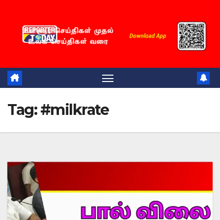
Skip
to
content
Tag:
#milkrate