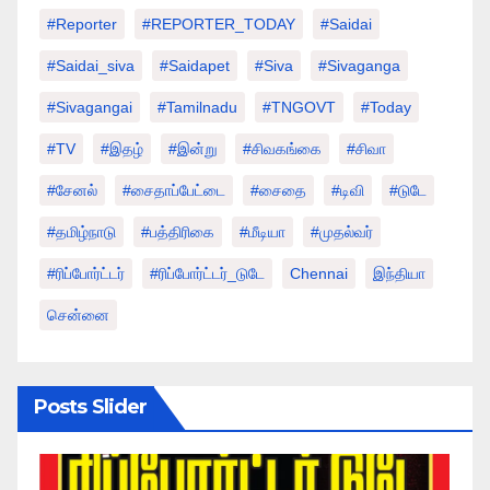
#Reporter
#REPORTER_TODAY
#saidai
#saidai_siva
#saidapet
#Siva
#Sivaganga
#sivagangai
#tamilnadu
#TNGOVT
#today
#TV
#இதழ்
#இன்று
#சிவகங்கை
#சிவா
#சேனல்
#சைதாப்பேட்டை
#சைதை
#டிவி
#டுடே
#தமிழ்நாடு
#பத்திரிகை
#மீடியா
#முதல்வர்
#ரிப்போர்ட்டர்
#ரிப்போர்ட்டர்_டுடே
Chennai
இந்தியா
சென்னை
Posts Slider