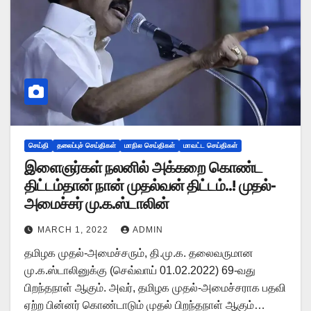
செய்தி
தலைப்புச் செய்திகள்
மாநில செய்திகள்
மாவட்ட செய்திகள்
இளைஞர்கள் நலனில் அக்கறை கொண்ட
திட்டம்தான் நான் முதல்வன் திட்டம்..! முதல்-
அமைச்சர் மு.க.ஸ்டாலின்
MARCH 1, 2022
ADMIN
தமிழக முதல்-அமைச்சரும், தி.மு.க. தலைவருமான
மு.க.ஸ்டாலினுக்கு (செவ்வாய் 01.02.2022) 69-வது
பிறந்தநாள் ஆகும். அவர், தமிழக முதல்-அமைச்சராக பதவி
ஏற்ற பின்னர் கொண்டாடும் முதல் பிறந்தநாள் ஆகும்…