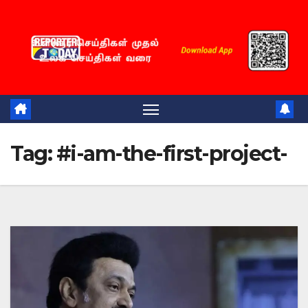
Skip
to
content
Tag:
#i-am-the-first-project-