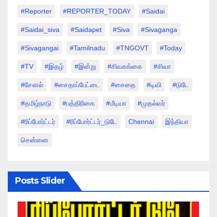
#Reporter
#REPORTER_TODAY
#saidai
#saidai_siva
#saidapet
#Siva
#Sivaganga
#sivagangai
#tamilnadu
#TNGOVT
#today
#TV
#இதழ்
#இன்று
#சிவகங்கை
#சிவா
#சேனல்
#சைதாப்பேட்டை
#சைதை
#டிவி
#டுடே
#தமிழ்நாடு
#பத்திரிகை
#மீடியா
#முதல்வர்
#ரிப்போர்ட்டர்
#ரிப்போர்ட்டர்_டுடே
Chennai
இந்தியா
சென்னை
Posts Slider