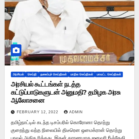
அரசியல்
செய்தி
தலைப்புச் செய்திகள்
மாநில செய்திகள்
மாவட்ட செய்திகள்
அரசியல் கூட்டங்கள் நடத்த
கட்டுப்பாடுகளுடன் அனுமதி? தமிழக அரசு
ஆலோசனை
FEBRUARY 12, 2022
ADMIN
தமிழ்நாட்டில் கடந்த டிசம்பரில் கொரோனா தொற்று
குறைந்து வந்த நிலையில் திடீரென ஒமைக்ரான் தொற்று
பரவல் அதிக ரித்தது. இதன் காரணமாக ஜனவரி 6-ந்தேதி