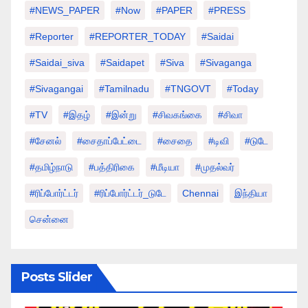
#NEWS_PAPER
#Now
#PAPER
#PRESS
#Reporter
#REPORTER_TODAY
#saidai
#saidai_siva
#saidapet
#Siva
#Sivaganga
#sivagangai
#tamilnadu
#TNGOVT
#today
#TV
#இதழ்
#இன்று
#சிவகங்கை
#சிவா
#சேனல்
#சைதாப்பேட்டை
#சைதை
#டிவி
#டுடே
#தமிழ்நாடு
#பத்திரிகை
#மீடியா
#முதல்வர்
#ரிப்போர்ட்டர்
#ரிப்போர்ட்டர்_டுடே
Chennai
இந்தியா
சென்னை
Posts Slider