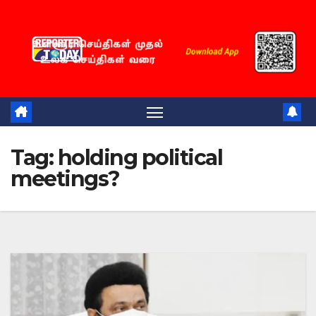
Skip
to
content
Tag:
holding political
meetings?