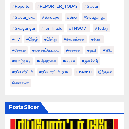
#Reporter
#REPORTER_TODAY
#saidai
#saidai_siva
#saidapet
#Siva
#Sivaganga
#sivagangai
#tamilnadu
#TNGOVT
#today
#TV
#இதழ்
#இன்று
#சிவகங்கை
#சிவா
#சேனல்
#சைதாப்பேட்டை
#சைதை
#டிவி
#டுடே
#தமிழ்நாடு
#பத்திரிகை
#மீடியா
#முதல்வர்
#ரிப்போர்ட்டர்
#ரிப்போர்ட்டர்_டுடே
Chennai
இந்தியா
சென்னை
Posts Slider