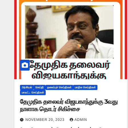
அரசியல்
செய்தி
தலைப்புச் செய்திகள்
மாநில செய்திகள்
மாவட்ட செய்திகள்
தேமுதிக தலைவர் விஜயகாந்துக்கு 3வது
நாளாக தொடர் சிகிச்சை
NOVEMBER 20, 2023
ADMIN