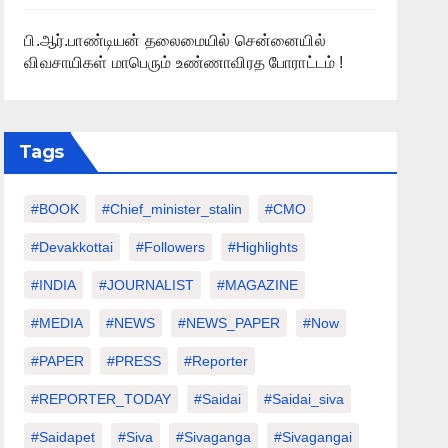
பி.ஆர்.பாண்டியன் தலைமையில் சென்னையில்
விவசாயிகள் மாபெரும் உண்ணாவிரத போராட்டம் !
Tags
#BOOK
#chief_minister_stalin
#CMO
#devakkottai
#followers
#highlights
#INDIA
#JOURNALIST
#MAGAZINE
#MEDIA
#NEWS
#NEWS_PAPER
#Now
#PAPER
#PRESS
#Reporter
#REPORTER_TODAY
#saidai
#saidai_siva
#saidapet
#Siva
#Sivaganga
#sivagangai