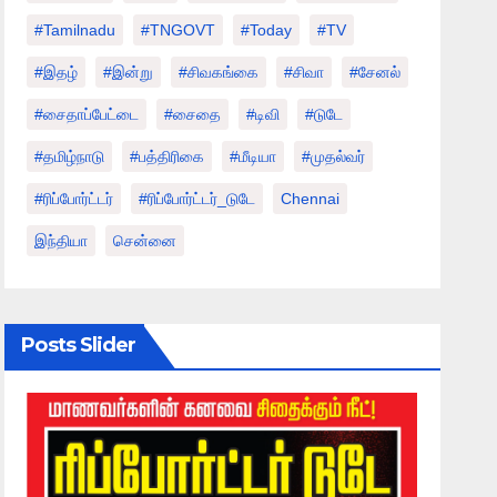
#tamilnadu
#TNGOVT
#today
#TV
#இதழ்
#இன்று
#சிவகங்கை
#சிவா
#சேனல்
#சைதாப்பேட்டை
#சைதை
#டிவி
#டுடே
#தமிழ்நாடு
#பத்திரிகை
#மீடியா
#முதல்வர்
#ரிப்போர்ட்டர்
#ரிப்போர்ட்டர்_டுடே
Chennai
இந்தியா
சென்னை
Posts Slider