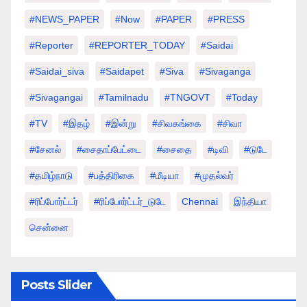
#NEWS_PAPER
#Now
#PAPER
#PRESS
#Reporter
#REPORTER_TODAY
#saidai
#saidai_siva
#saidapet
#Siva
#Sivaganga
#sivagangai
#tamilnadu
#TNGOVT
#today
#TV
#இதழ்
#இன்று
#சிவகங்கை
#சிவா
#சேனல்
#சைதாப்பேட்டை
#சைதை
#டிவி
#டுடே
#தமிழ்நாடு
#பத்திரிகை
#மீடியா
#முதல்வர்
#ரிப்போர்ட்டர்
#ரிப்போர்ட்டர்_டுடே
Chennai
இந்தியா
சென்னை
Posts Slider