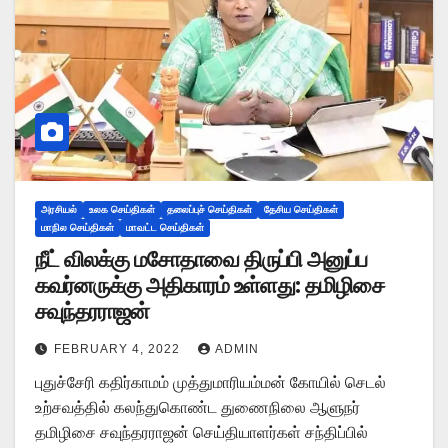
அரசியல்
உலக செய்திகள்
தலைப்புச் செய்திகள்
தேசிய செய்திகள்
மாநில செய்திகள்
மாவட்ட செய்திகள்
நீட் விலக்கு மசோதாவை திருப்பி அனுப்ப
கவர்னருக்கு அதிகாரம் உள்ளது: தமிழிசை
சவுந்தரராஜன்
FEBRUARY 4, 2022
ADMIN
புதுச்சேரி கதிர்காமம் முத்துமாரியம்மன் கோயில் செடல்
உற்சவத்தில் கலந்துகொண்ட துணைநிலை ஆளுநர்
தமிழிசை சவுந்தரராஜன் செய்தியாளர்கள் சந்திப்பில்