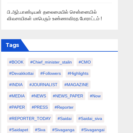
பி.ஆர்.பாண்டியன் தலைமையில் சென்னையில்
விவசாயிகள் மாபெரும் உண்ணாவிரத போராட்டம் !
Tags
#BOOK
#chief_minister_stalin
#CMO
#devakkottai
#followers
#highlights
#INDIA
#JOURNALIST
#MAGAZINE
#MEDIA
#NEWS
#NEWS_PAPER
#Now
#PAPER
#PRESS
#Reporter
#REPORTER_TODAY
#saidai
#saidai_siva
#saidapet
#Siva
#Sivaganga
#sivagangai