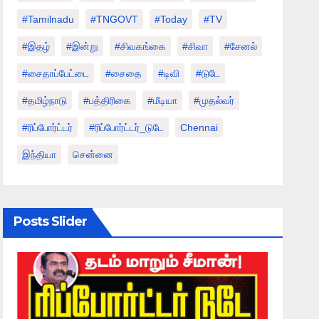
#tamilnadu
#TNGOVT
#today
#TV
#இதழ்
#இன்று
#சிவகங்கை
#சிவா
#சேனல்
#சைதாப்பேட்டை
#சைதை
#டிவி
#டுடே
#தமிழ்நாடு
#பத்திரிகை
#மீடியா
#முதல்வர்
#ரிப்போர்ட்டர்
#ரிப்போர்ட்டர்_டுடே
Chennai
இந்தியா
சென்னை
Posts Slider