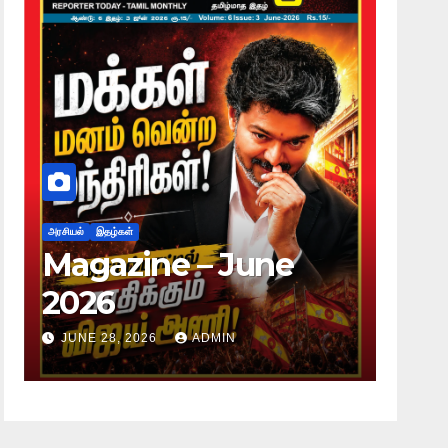
அரசியல்
இதழ்கள்
அரசியல்
Magazine – June
Mag
2026
20
JUNE 28, 2026
ADMIN
JUNE