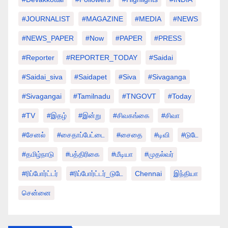
#JOURNALIST
#MAGAZINE
#MEDIA
#NEWS
#NEWS_PAPER
#Now
#PAPER
#PRESS
#Reporter
#REPORTER_TODAY
#saidai
#saidai_siva
#saidapet
#Siva
#Sivaganga
#sivagangai
#tamilnadu
#TNGOVT
#today
#TV
#இதழ்
#இன்று
#சிவகங்கை
#சிவா
#சேனல்
#சைதாப்பேட்டை
#சைதை
#டிவி
#டுடே
#தமிழ்நாடு
#பத்திரிகை
#மீடியா
#முதல்வர்
#ரிப்போர்ட்டர்
#ரிப்போர்ட்டர்_டுடே
Chennai
இந்தியா
சென்னை