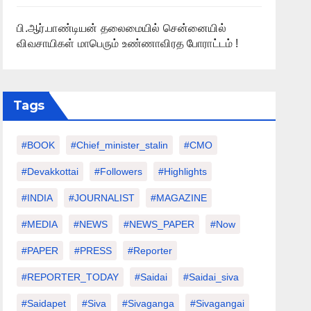
பி.ஆர்.பாண்டியன் தலைமையில் சென்னையில்
விவசாயிகள் மாபெரும் உண்ணாவிரத போராட்டம் !
Tags
#BOOK
#chief_minister_stalin
#CMO
#devakkottai
#followers
#highlights
#INDIA
#JOURNALIST
#MAGAZINE
#MEDIA
#NEWS
#NEWS_PAPER
#Now
#PAPER
#PRESS
#Reporter
#REPORTER_TODAY
#saidai
#saidai_siva
#saidapet
#Siva
#Sivaganga
#sivagangai