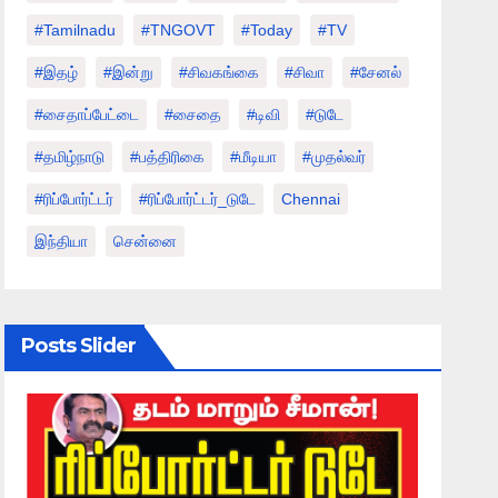
#tamilnadu
#TNGOVT
#today
#TV
#இதழ்
#இன்று
#சிவகங்கை
#சிவா
#சேனல்
#சைதாப்பேட்டை
#சைதை
#டிவி
#டுடே
#தமிழ்நாடு
#பத்திரிகை
#மீடியா
#முதல்வர்
#ரிப்போர்ட்டர்
#ரிப்போர்ட்டர்_டுடே
Chennai
இந்தியா
சென்னை
Posts Slider