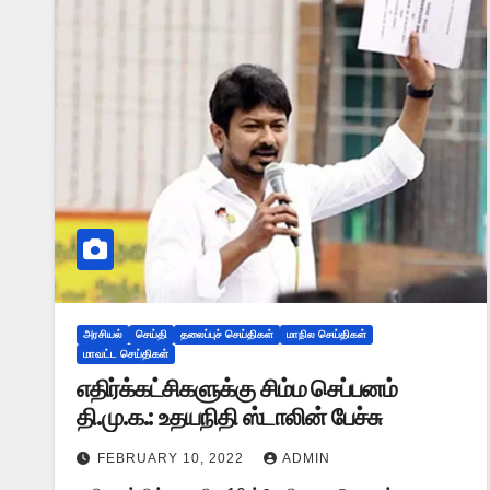
அரசியல்
செய்தி
தலைப்புச் செய்திகள்
மாநில செய்திகள்
மாவட்ட செய்திகள்
எதிர்க்கட்சிகளுக்கு சிம்ம செப்பனம்
தி.மு.க.: உதயநிதி ஸ்டாலின் பேச்சு
FEBRUARY 10, 2022
ADMIN