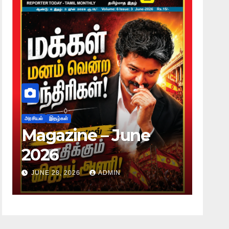
அரசியல்
இதழ்கள்
அரசியல்
Magazine – June
Mag
2026
20
JUNE 28, 2026
ADMIN
JUNE