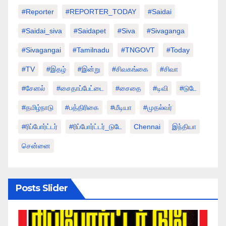
#Reporter
#REPORTER_TODAY
#saidai
#saidai_siva
#saidapet
#Siva
#Sivaganga
#sivagangai
#tamilnadu
#TNGOVT
#today
#TV
#இதழ்
#இன்று
#சிவகங்கை
#சிவா
#சேனல்
#சைதாப்பேட்டை
#சைதை
#டிவி
#டுடே
#தமிழ்நாடு
#பத்திரிகை
#மீடியா
#முதல்வர்
#ரிப்போர்ட்டர்
#ரிப்போர்ட்டர்_டுடே
Chennai
இந்தியா
சென்னை
Posts Slider