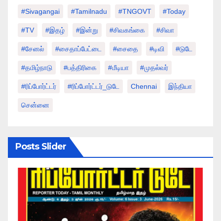
#sivagangai
#tamilnadu
#TNGOVT
#today
#TV
#இதழ்
#இன்று
#சிவகங்கை
#சிவா
#சேனல்
#சைதாப்பேட்டை
#சைதை
#டிவி
#டுடே
#தமிழ்நாடு
#பத்திரிகை
#மீடியா
#முதல்வர்
#ரிப்போர்ட்டர்
#ரிப்போர்ட்டர்_டுடே
Chennai
இந்தியா
சென்னை
Posts Slider