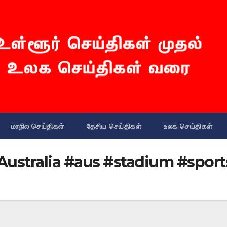
மாநில செய்திகள்
தேசிய செய்திகள்
உலக செய்திகள்
#Australia #aus #stadium #spo