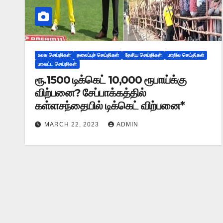
உலக செய்திகள்
தலைப்புச் செய்திகள்
தேசிய செய்திகள்
மாநில செய்திகள்
மாவட்ட செய்திகள்
ரூ.1500 டிக்கெட் 10,000 ரூபாய்க்கு
விற்பனை? சேப்பாக்கத்தில்
கள்ளசந்தையில் டிக்கெட் விற்பனை*
MARCH 22, 2023
ADMIN