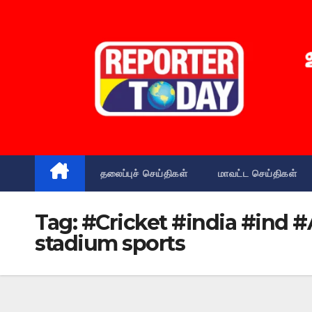
Skip
to
content
தலைப்புச் செய்திகள்
மாவட்ட செய்திகள்
Tag:
#Cricket #india #ind 
stadium sports