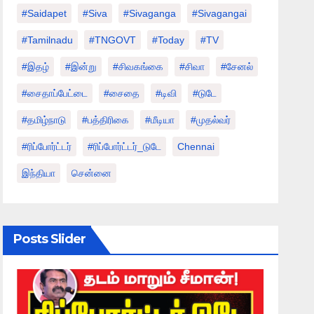
#saidapet
#Siva
#Sivaganga
#sivagangai
#tamilnadu
#TNGOVT
#today
#TV
#இதழ்
#இன்று
#சிவகங்கை
#சிவா
#சேனல்
#சைதாப்பேட்டை
#சைதை
#டிவி
#டுடே
#தமிழ்நாடு
#பத்திரிகை
#மீடியா
#முதல்வர்
#ரிப்போர்ட்டர்
#ரிப்போர்ட்டர்_டுடே
Chennai
இந்தியா
சென்னை
Posts Slider