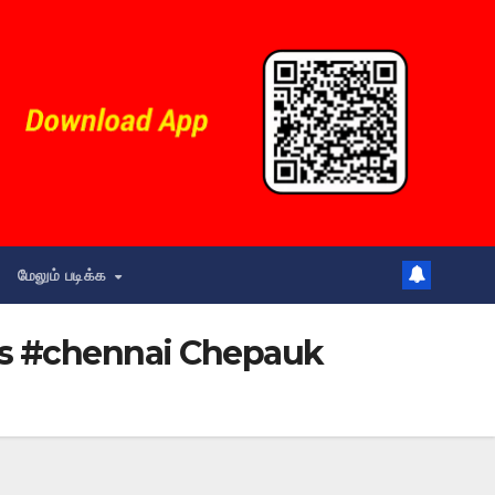
மேலும் படிக்க
rts #chennai Chepauk