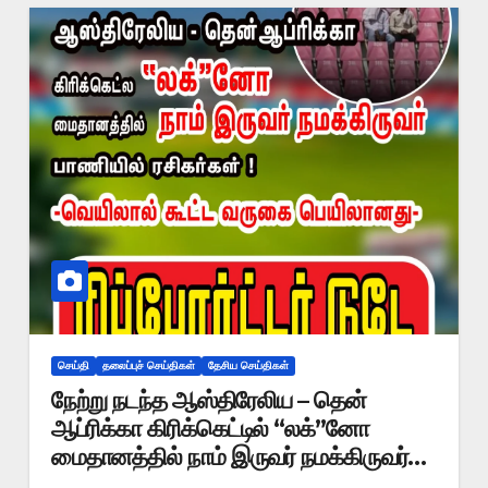
செய்தி
தலைப்புச் செய்திகள்
தேசிய செய்திகள்
நேற்று நடந்த ஆஸ்திரேலிய – தென்
ஆப்ரிக்கா கிரிக்கெட்டில் “லக்”னோ
மைதானத்தில் நாம் இருவர் நமக்கிருவர்
பாணியில் ரசிகர்கள் ! வெயிலால் கூட்ட