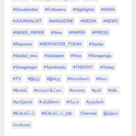
#devakkottai
#followers
#highlights
#INDIA
#JOURNALIST
#MAGAZINE
#MEDIA
#NEWS
#NEWS_PAPER
#Now
#PAPER
#PRESS
#Reporter
#REPORTER_TODAY
#saidai
#saidai_siva
#saidapet
#Siva
#Sivaganga
#sivagangai
#tamilnadu
#TNGOVT
#today
#TV
#இதழ்
#இன்று
#சிவகங்கை
#சிவா
#சேனல்
#சைதாப்பேட்டை
#சைதை
#டிவி
#டுடே
#தமிழ்நாடு
#பத்திரிகை
#மீடியா
#முதல்வர்
#ரிப்போர்ட்டர்
#ரிப்போர்ட்டர்_டுடே
Chennai
இந்தியா
சென்னை